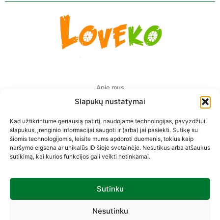
Apie mus
Slapukų nustatymai
Pristatymas Europoje
Kad užtikrintume geriausią patirtį, naudojame technologijas, pavyzdžiui,
Privatumo politika
slapukus, įrenginio informacijai saugoti ir (arba) jai pasiekti. Sutikę su
šiomis technologijomis, leisite mums apdoroti duomenis, tokius kaip
Prekių pirkimo-pardavimo taisyklės
naršymo elgsena ar unikalūs ID šioje svetainėje. Nesutikus arba atšaukus
sutikimą, kai kurios funkcijos gali veikti netinkamai.
Kontaktai
Sutinku
Sekite mus
Nesutinku