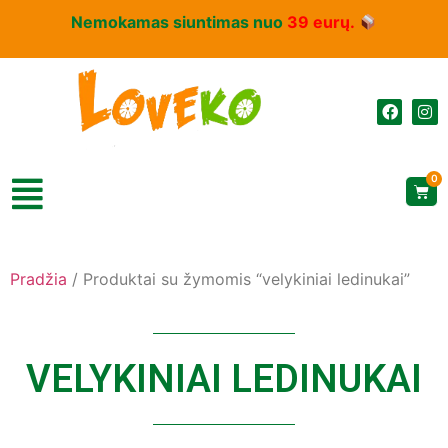
Nemokamas siuntimas nuo
39 eurų.
0
Pradžia
/ Produktai su žymomis “velykiniai ledinukai”
VELYKINIAI LEDINUKAI