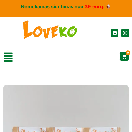
Nemokamas siuntimas nuo
39 eurų.
0