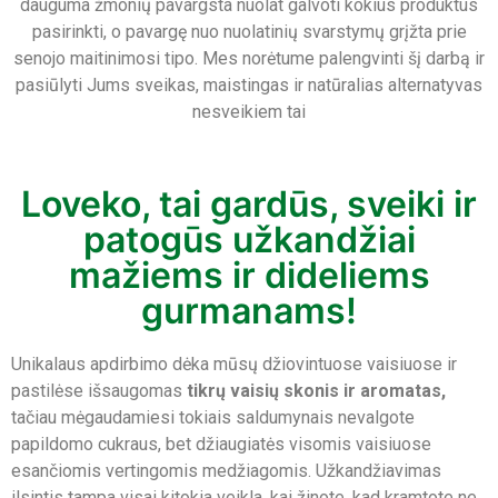
dauguma žmonių pavargsta nuolat galvoti kokius produktus
pasirinkti, o pavargę nuo nuolatinių svarstymų grįžta prie
senojo maitinimosi tipo. Mes norėtume palengvinti šį darbą ir
pasiūlyti Jums sveikas, maistingas ir natūralias alternatyvas
nesveikiem tai
Loveko, tai gardūs, sveiki ir
patogūs užkandžiai
mažiems ir dideliems
gurmanams!
Unikalaus apdirbimo dėka mūsų džiovintuose vaisiuose ir
pastilėse išsaugomas
tikrų vaisių skonis ir aromatas,
tačiau mėgaudamiesi tokiais saldumynais nevalgote
papildomo cukraus, bet džiaugiatės visomis vaisiuose
esančiomis vertingomis medžiagomis. Užkandžiavimas
ilsintis tampa visai kitokia veikla, kai žinote, kad kramtote ne