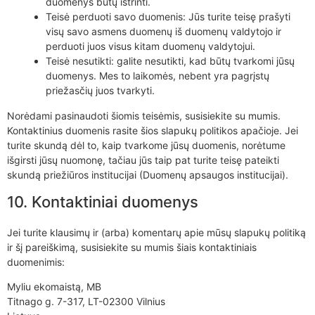
duomenys būtų ištrinti.
Teisė perduoti savo duomenis: Jūs turite teisę prašyti
visų savo asmens duomenų iš duomenų valdytojo ir
perduoti juos visus kitam duomenų valdytojui.
Teisė nesutikti: galite nesutikti, kad būtų tvarkomi jūsų
duomenys. Mes to laikomės, nebent yra pagrįstų
priežasčių juos tvarkyti.
Norėdami pasinaudoti šiomis teisėmis, susisiekite su mumis.
Kontaktinius duomenis rasite šios slapukų politikos apačioje. Jei
turite skundą dėl to, kaip tvarkome jūsų duomenis, norėtume
išgirsti jūsų nuomonę, tačiau jūs taip pat turite teisę pateikti
skundą priežiūros institucijai (Duomenų apsaugos institucijai).
10. Kontaktiniai duomenys
Jei turite klausimų ir (arba) komentarų apie mūsų slapukų politiką
ir šį pareiškimą, susisiekite su mumis šiais kontaktiniais
duomenimis:
Myliu ekomaistą, MB
Titnago g. 7-317, LT-02300 Vilnius