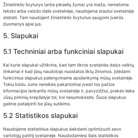
Žiniatinklio švyturys (arba pikselių žyma) yra maža, nematoma
teksto arba vaizdo dalis svetainėje, naudojama srautui svetainėje
stebėti. Tam naudojant žiniatinklio švyturius saugomi įvairūs
duomenys apie jus.
5. Slapukai
5.1 Techniniai arba funkciniai slapukai
Kai kurie slapukai užtikrina, kad tam tikros svetainės dalys veiktų
tinkamai ir kad jūsų naudotojo nuostatos liktų žinomos. Įdėdami
funkcinius slapukus palengviname apsilankymą mūsų svetainėje.
Tokiu būdu Jums nereikės pakartotinai įvesti tos pačios
informacijos lankantis mūsų svetainėje ir, pavyzdžiui, prekės lieka
Jūsų pirkinių krepšelyje tol, kol nesumokėsite. Šiuos slapukus
galime patalpinti be jūsų sutikimo.
5.2 Statistikos slapukai
Naudojame statistinius slapukus siekdami optimizuoti savo
vartotojų patirtį svetainėje. Naudodamiesi šiais statistikos