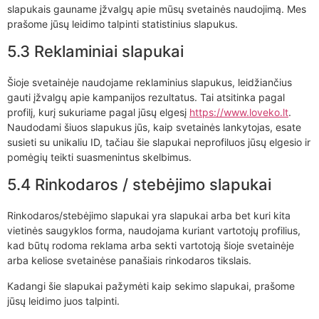
slapukais gauname įžvalgų apie mūsų svetainės naudojimą. Mes
prašome jūsų leidimo talpinti statistinius slapukus.
5.3 Reklaminiai slapukai
Šioje svetainėje naudojame reklaminius slapukus, leidžiančius
gauti įžvalgų apie kampanijos rezultatus. Tai atsitinka pagal
profilį, kurį sukuriame pagal jūsų elgesį
https://www.loveko.lt
.
Naudodami šiuos slapukus jūs, kaip svetainės lankytojas, esate
susieti su unikaliu ID, tačiau šie slapukai neprofiluos jūsų elgesio ir
pomėgių teikti suasmenintus skelbimus.
5.4 Rinkodaros / stebėjimo slapukai
Rinkodaros/stebėjimo slapukai yra slapukai arba bet kuri kita
vietinės saugyklos forma, naudojama kuriant vartotojų profilius,
kad būtų rodoma reklama arba sekti vartotoją šioje svetainėje
arba keliose svetainėse panašiais rinkodaros tikslais.
Kadangi šie slapukai pažymėti kaip sekimo slapukai, prašome
jūsų leidimo juos talpinti.