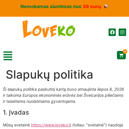
Nemokamas siuntimas nuo
39 eurų.
0
Slapukų politika
Ši slapukų politika paskutinį kartą buvo atnaujinta liepos 8, 2026
ir taikoma Europos ekonominės erdvės bei Šveicarijos piliečiams
ir teisėtiems nuolatiniams gyventojams.
1. Įvadas
Mūsų svetainė
https://www.loveko.lt
(toliau: "svetainė") naudoja