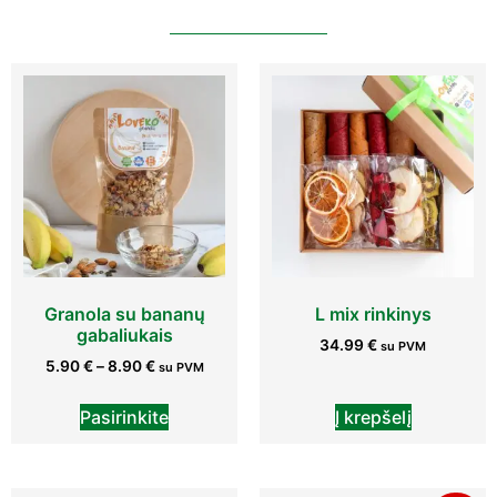
Granola su bananų
L mix rinkinys
gabaliukais
34.99
€
su PVM
5.90
€
–
8.90
€
su PVM
Pasirinkite
Į krepšelį