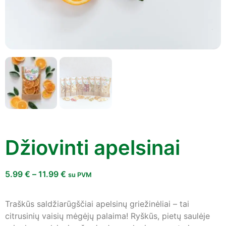
Džiovinti apelsinai
5.99
€
–
11.99
€
su PVM
Traškūs saldžiarūgščiai apelsinų griežinėliai – tai
citrusinių vaisių mėgėjų palaima! Ryškūs, pietų saulėje