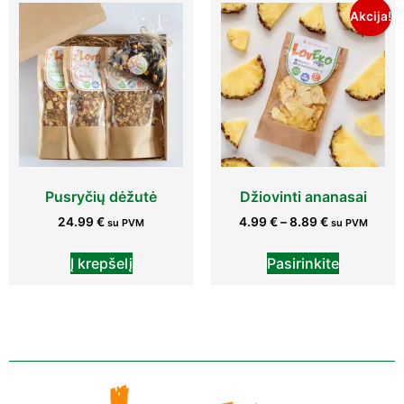
Akcija!
Pusryčių dėžutė
Džiovinti ananasai
24.99
€
4.99
€
–
8.89
€
su PVM
su PVM
Į krepšelį
Pasirinkite