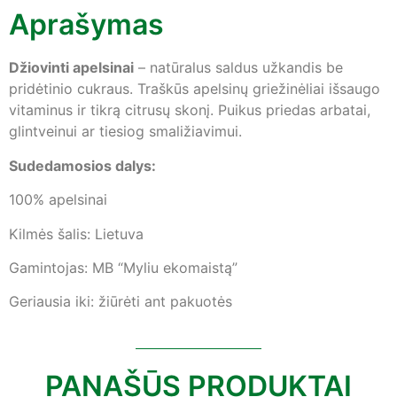
Aprašymas
Džiovinti apelsinai
– natūralus saldus užkandis be
pridėtinio cukraus. Traškūs apelsinų griežinėliai išsaugo
vitaminus ir tikrą citrusų skonį. Puikus priedas arbatai,
glintveinui ar tiesiog smaližiavimui.
Sudedamosios dalys:
100% apelsinai
Kilmės šalis: Lietuva
Gamintojas: MB “Myliu ekomaistą”
Geriausia iki: žiūrėti ant pakuotės
PANAŠŪS PRODUKTAI