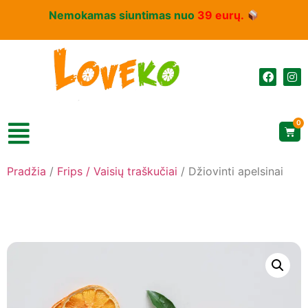
Nemokamas siuntimas nuo
39 eurų.
0
Pradžia
/
Frips / Vaisių traškučiai
/ Džiovinti apelsinai