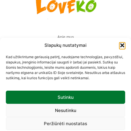
Apie mus
Slapukų nustatymai
Pristatymas Europoje
Kad užtikrintume geriausią patirtį, naudojame technologijas, pavyzdžiui,
Privatumo politika
slapukus, įrenginio informacijai saugoti ir (arba) jai pasiekti. Sutikę su
šiomis technologijomis, leisite mums apdoroti duomenis, tokius kaip
Prekių pirkimo-pardavimo taisyklės
naršymo elgsena ar unikalūs ID šioje svetainėje. Nesutikus arba atšaukus
sutikimą, kai kurios funkcijos gali veikti netinkamai.
Kontaktai
Sutinku
Sekite mus
Nesutinku
Peržiūrėti nuostatas
1
© 2019 –
2026
by Loveko.lt | Be sutikimo draudžiama
Susisiekite