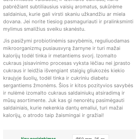
pabrėžiant subtiliausius vaisių aromatus, sukūrėme
saldainius, kurie gali virsti skaniu užkandžiu ar miela
dovana. Jei norite tiesiog pasmaguriauti ir pralinksminti
mylimus smaližius sveiku skanėstu.
Jis pasižymi probiotinėmis savybėmis, reguliuodamas
mikroorganizmų pusiausvyrą žarnyne ir turi mažai
kalorijų todėl tinka ir metantiems svorį. Izomalto
cukraus įsisavinimo procesas vyksta lėčiau nei įprasto
cukraus ir leidžia išvengiant staigių gliukozės kiekio
kraujyje šuolių, todėl tinka ir cukriniu diabetu
sergantiems žmonėms. Šios ir kitos pozityvios savybės
ir nulėmė izomalto cukraus saldainiukų atsiradimą ir
mūsų asortimente. Juk kas gi nenorėtų pasimėgauti
saldainiais, kurie nekenkia dantų emaliui, turi mažai
kalorijų, o atrodo taip žaismingai ir gražiai!
Jūsų pasirinkimas
Ø50 mm, 25 gr.