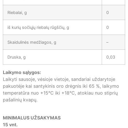
Riebalai, g
0
iš kurių sočiųjų riebalų rūgščių, g
0
Skaidulinės medžiagos, g
–
Druska, g
0,03
Laikymo sąlygos:
Laikyti sausoje, vėsioje vietoje, sandariai uždarytoje
pakuotėje kai santykinis oro drėgnis iki 65 %, laikymo
temperatūra nuo +15°C iki +18°C, atokiau nuo stiprių
pašalinių kvapų.
MINIMALUS UŽSAKYMAS
15 vnt.