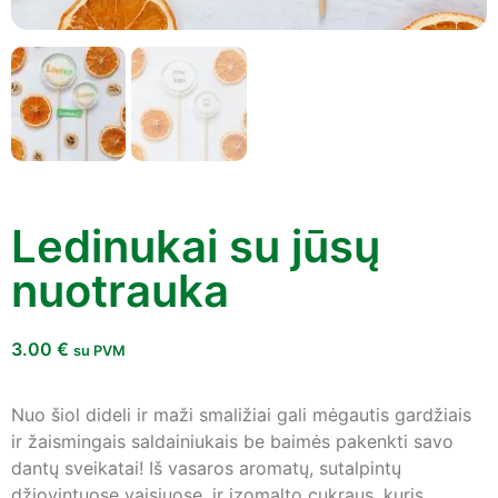
Ledinukai su jūsų
nuotrauka
3.00
€
su PVM
Nuo šiol dideli ir maži smaližiai gali mėgautis gardžiais
ir žaismingais saldainiukais be baimės pakenkti savo
dantų sveikatai! Iš vasaros aromatų, sutalpintų
džiovintuose vaisiuose, ir izomalto cukraus, kuris