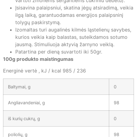
vartoti žmonėms sergantiems cukriniu debetu).
Įsisavina palaipsniui, skatina jėgų atsiradimą, veikia
ilgą laiką, garantuodamas energijos palaipsninį
tolygų paskirstymą.
Izomaltas turi augalinės kilmės ląstelienų savybes,
kurios veikia kaip balastas, suteikdamos sotumo
jausmą. Stimuliuoja aktyvią žarnyno veiklą.
Patartina per dieną suvartoti iki 50gr.
100g produkto maistingumas
Energinė vertė , kJ / kcal 985 / 236
Baltymai, g
0
Angliavandeniai, g
98
iš kurių cukrų, g
0
poliolių, g
98