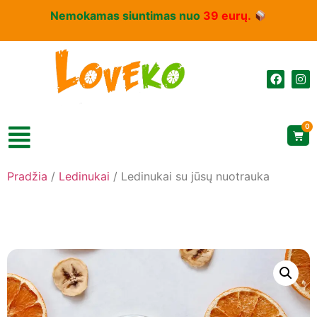
Nemokamas siuntimas nuo
39 eurų.
0
Pradžia
/
Ledinukai
/ Ledinukai su jūsų nuotrauka