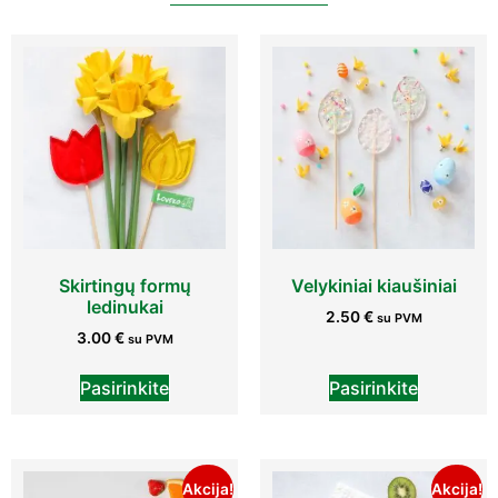
Skirtingų formų
Velykiniai kiaušiniai
ledinukai
2.50
€
su PVM
3.00
€
su PVM
Pasirinkite
Pasirinkite
Akcija!
Akcija!