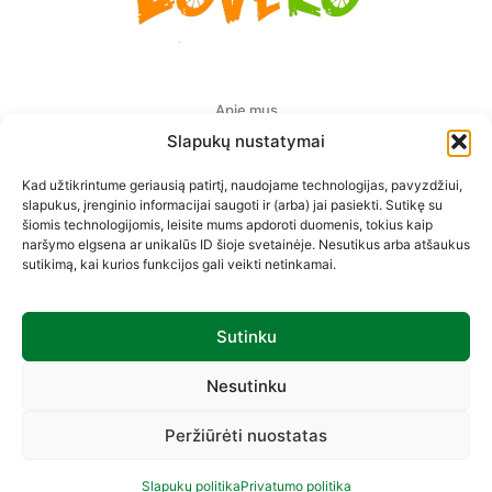
Apie mus
Slapukų nustatymai
Pristatymas Europoje
Kad užtikrintume geriausią patirtį, naudojame technologijas, pavyzdžiui,
Privatumo politika
slapukus, įrenginio informacijai saugoti ir (arba) jai pasiekti. Sutikę su
šiomis technologijomis, leisite mums apdoroti duomenis, tokius kaip
Prekių pirkimo-pardavimo taisyklės
naršymo elgsena ar unikalūs ID šioje svetainėje. Nesutikus arba atšaukus
sutikimą, kai kurios funkcijos gali veikti netinkamai.
Kontaktai
Sutinku
Sekite mus
Nesutinku
Peržiūrėti nuostatas
1
© 2019 –
2026
by Loveko.lt | Be sutikimo draudžiama
Susisiekite
kopijuoti ir platinti svetainėje esančią informaciją.
Slapukų politika
Privatumo politika