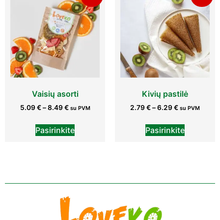
Vaisių asorti
Kivių pastilė
5.09
€
–
8.49
€
2.79
€
–
6.29
€
su PVM
su PVM
Pasirinkite
Pasirinkite