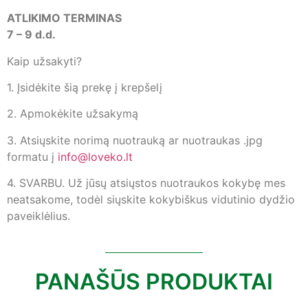
ATLIKIMO TERMINAS
7 – 9 d.d.
Kaip užsakyti?
1. Įsidėkite šią prekę į krepšelį
2. Apmokėkite užsakymą
3. Atsiųskite norimą nuotrauką ar nuotraukas .jpg
formatu į
info@loveko.lt
4. SVARBU. Už jūsų atsiųstos nuotraukos kokybę mes
neatsakome, todėl siųskite kokybiškus vidutinio dydžio
paveiklėlius.
PANAŠŪS PRODUKTAI