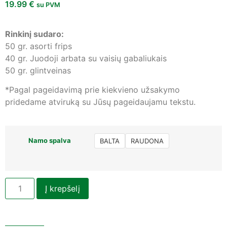
19.99
€
su PVM
Rinkinį sudaro:
50 gr. asorti frips
40 gr. Juodoji arbata su vaisių gabaliukais
50 gr. glintveinas
*Pagal pageidavimą prie kiekvieno užsakymo
pridedame atviruką su Jūsų pageidaujamu tekstu.
Namo spalva
BALTA
RAUDONA
Į krepšelį