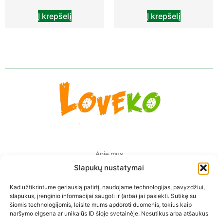
Į krepšelį
Į krepšelį
Apie mus
Slapukų nustatymai
Pristatymas Europoje
Kad užtikrintume geriausią patirtį, naudojame technologijas, pavyzdžiui,
Privatumo politika
slapukus, įrenginio informacijai saugoti ir (arba) jai pasiekti. Sutikę su
šiomis technologijomis, leisite mums apdoroti duomenis, tokius kaip
Prekių pirkimo-pardavimo taisyklės
naršymo elgsena ar unikalūs ID šioje svetainėje. Nesutikus arba atšaukus