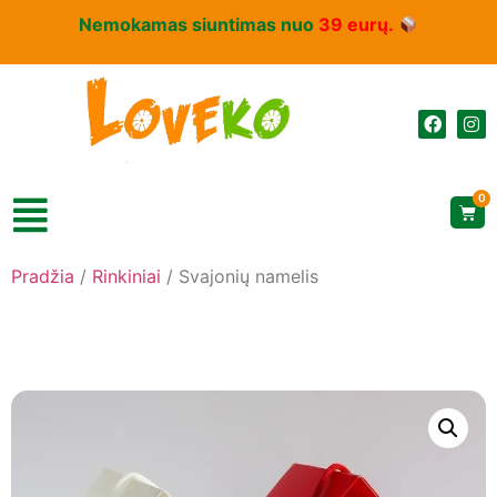
Nemokamas siuntimas nuo
39 eurų.
0
Pradžia
/
Rinkiniai
/ Svajonių namelis