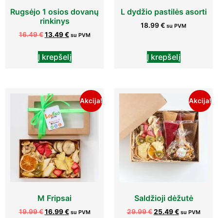
Rugsėjo 1 osios dovanų
L dydžio pastilės asorti
rinkinys
18.99
€
su PVM
16.49
€
13.49
€
su PVM
Į krepšelį
Į krepšelį
Akcija!
Akcija!
M Fripsai
Saldžioji dėžutė
19.99
€
16.99
€
29.99
€
25.49
€
su PVM
su PVM