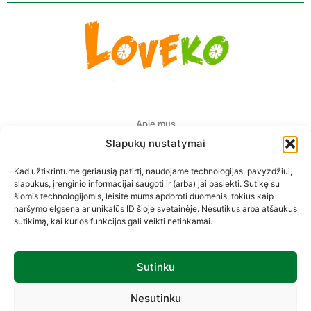
Apie mus
Slapukų nustatymai
Pristatymas Europoje
Kad užtikrintume geriausią patirtį, naudojame technologijas, pavyzdžiui,
Privatumo politika
slapukus, įrenginio informacijai saugoti ir (arba) jai pasiekti. Sutikę su
šiomis technologijomis, leisite mums apdoroti duomenis, tokius kaip
Prekių pirkimo-pardavimo taisyklės
naršymo elgsena ar unikalūs ID šioje svetainėje. Nesutikus arba atšaukus
sutikimą, kai kurios funkcijos gali veikti netinkamai.
Kontaktai
Sutinku
Sekite mus
Nesutinku