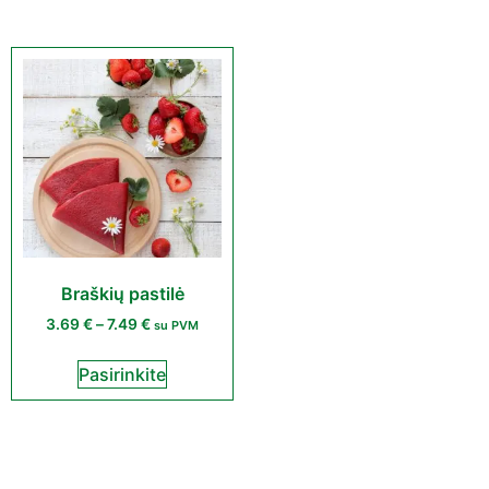
Braškių pastilė
3.69
€
–
7.49
€
su PVM
Pasirinkite