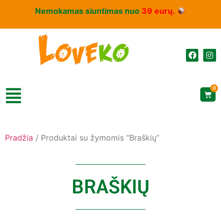
Nemokamas siuntimas nuo
39 eurų.
0
Pradžia
/ Produktai su žymomis “Braškių”
BRAŠKIŲ