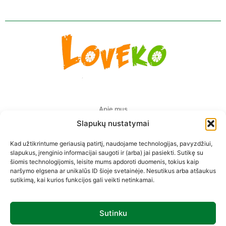
Apie mus
Slapukų nustatymai
Pristatymas Europoje
Kad užtikrintume geriausią patirtį, naudojame technologijas, pavyzdžiui,
Privatumo politika
slapukus, įrenginio informacijai saugoti ir (arba) jai pasiekti. Sutikę su
šiomis technologijomis, leisite mums apdoroti duomenis, tokius kaip
Prekių pirkimo-pardavimo taisyklės
naršymo elgsena ar unikalūs ID šioje svetainėje. Nesutikus arba atšaukus
sutikimą, kai kurios funkcijos gali veikti netinkamai.
Kontaktai
Sutinku
Sekite mus