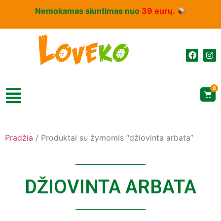
Nemokamas siuntimas nuo
39 eurų.
0
Pradžia
/ Produktai su žymomis “džiovinta arbata”
DŽIOVINTA ARBATA