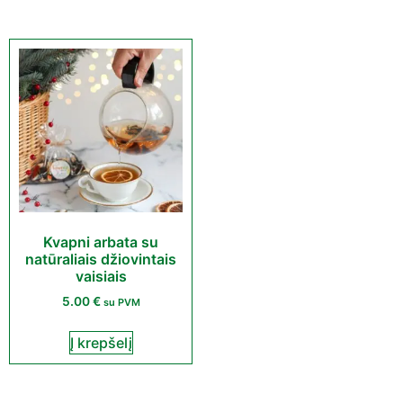
Kvapni arbata su
natūraliais džiovintais
vaisiais
5.00
€
su PVM
Į krepšelį