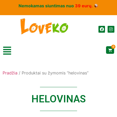
Nemokamas siuntimas nuo
39 eurų.
0
Pradžia
/ Produktai su žymomis “helovinas”
HELOVINAS