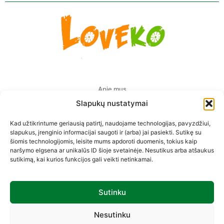
Apie mus
Slapukų nustatymai
Pristatymas Europoje
Kad užtikrintume geriausią patirtį, naudojame technologijas, pavyzdžiui,
Privatumo politika
slapukus, įrenginio informacijai saugoti ir (arba) jai pasiekti. Sutikę su
šiomis technologijomis, leisite mums apdoroti duomenis, tokius kaip
Prekių pirkimo-pardavimo taisyklės
naršymo elgsena ar unikalūs ID šioje svetainėje. Nesutikus arba atšaukus
sutikimą, kai kurios funkcijos gali veikti netinkamai.
Kontaktai
Sutinku
Sekite mus
Nesutinku