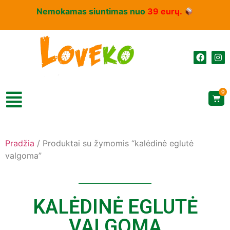
Nemokamas siuntimas nuo
39 eurų.
0
Pradžia
/ Produktai su žymomis “kalėdinė eglutė
valgoma”
KALĖDINĖ EGLUTĖ
VALGOMA