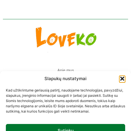
Apie mus
Slapukų nustatymai
Pristatymas Europoje
Kad užtikrintume geriausią patirtį, naudojame technologijas, pavyzdžiui,
Privatumo politika
slapukus, įrenginio informacijai saugoti ir (arba) jai pasiekti. Sutikę su
šiomis technologijomis, leisite mums apdoroti duomenis, tokius kaip
Prekių pirkimo-pardavimo taisyklės
naršymo elgsena ar unikalūs ID šioje svetainėje. Nesutikus arba atšaukus
sutikimą, kai kurios funkcijos gali veikti netinkamai.
Kontaktai
Sutinku