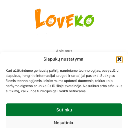
Apie mus
Slapukų nustatymai
Pristatymas Europoje
Kad užtikrintume geriausią patirtį, naudojame technologijas, pavyzdžiui,
Privatumo politika
slapukus, įrenginio informacijai saugoti ir (arba) jai pasiekti. Sutikę su
šiomis technologijomis, leisite mums apdoroti duomenis, tokius kaip
Prekių pirkimo-pardavimo taisyklės
naršymo elgsena ar unikalūs ID šioje svetainėje. Nesutikus arba atšaukus
sutikimą, kai kurios funkcijos gali veikti netinkamai.
Kontaktai
Sutinku
Sekite mus
Nesutinku