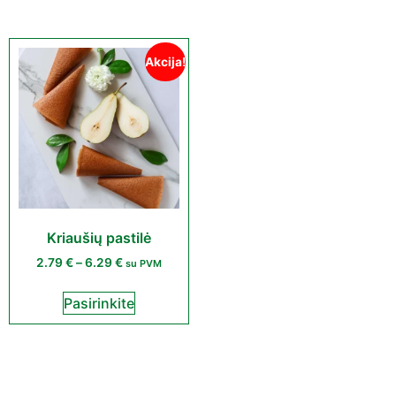
Akcija!
Kriaušių pastilė
2.79
€
–
6.29
€
su PVM
Pasirinkite