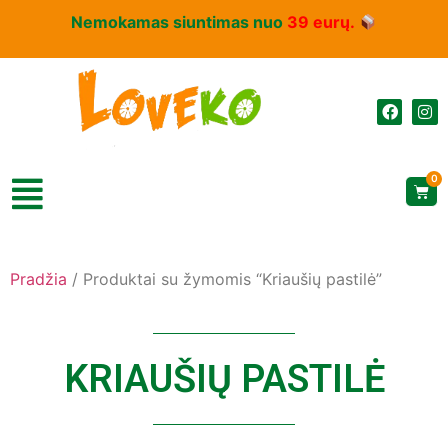
Nemokamas siuntimas nuo
39 eurų.
0
Pradžia
/ Produktai su žymomis “Kriaušių pastilė”
KRIAUŠIŲ PASTILĖ